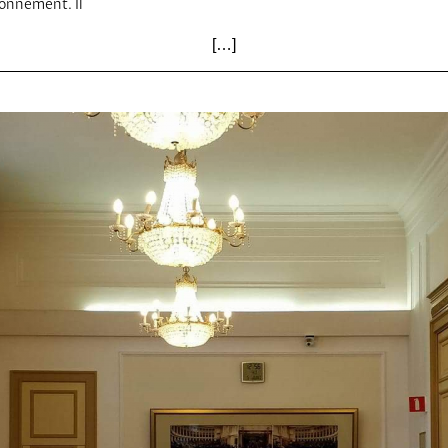
onnement. Il
NUMÉRISATION : QUEL IM
[…]