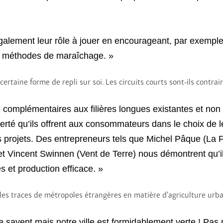
également leur rôle à jouer en encourageant, par exemple,
es méthodes de maraîchage. »
aine forme de repli sur soi. Les circuits courts sont-ils contraires
e complémentaires aux filières longues existantes et no
iberté qu’ils offrent aux consommateurs dans le choix de 
s projets. Des entrepreneurs tels que Michel Pâque (La 
t Vincent Swinnen (Vent de Terre) nous démontrent qu’il 
 et production efficace. »
ns les traces de métropoles étrangères en matière d’agriculture urb
e savent mais notre ville est formidablement verte ! Pas