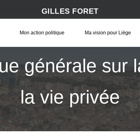
GILLES FORET
Mon action politique
Ma vision pour Liège
que générale sur l
la vie privée